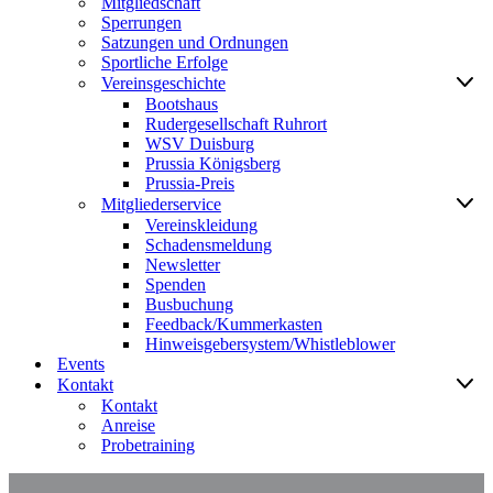
Mitgliedschaft
Sperrungen
Satzungen und Ordnungen
Sportliche Erfolge
Vereinsgeschichte
Bootshaus
Rudergesellschaft Ruhrort
WSV Duisburg
Prussia Königsberg
Prussia-Preis
Mitgliederservice
Vereinskleidung
Schadensmeldung
Newsletter
Spenden
Busbuchung
Feedback/Kummerkasten
Hinweisgebersystem/Whistleblower
Events
Kontakt
Kontakt
Anreise
Probetraining