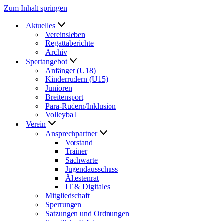
Zum Inhalt springen
Aktuelles
Vereinsleben
Regattaberichte
Archiv
Sportangebot
Anfänger (U18)
Kinderrudern (U15)
Junioren
Breitensport
Para-Rudern/Inklusion
Volleyball
Verein
Ansprechpartner
Vorstand
Trainer
Sachwarte
Jugendausschuss
Ältestenrat
IT & Digitales
Mitgliedschaft
Sperrungen
Satzungen und Ordnungen