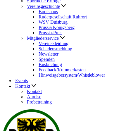
Sportliche Erfolge
Vereinsgeschichte
Bootshaus
Rudergesellschaft Ruhrort
WSV Duisburg
Prussia Königsberg
Prussia-Preis
Mitgliederservice
Vereinskleidung
Schadensmeldung
Newsletter
Spenden
Busbuchung
Feedback/Kummerkasten
Hinweisgebersystem/Whistleblower
Events
Kontakt
Kontakt
Anreise
Probetraining