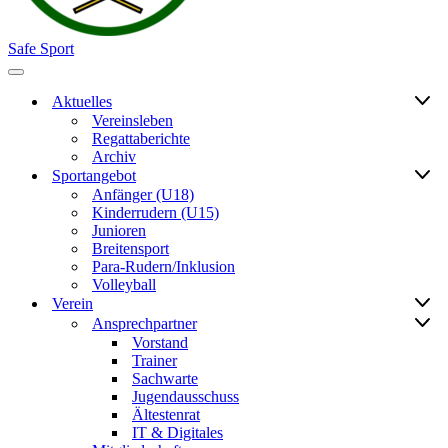
Safe Sport
Navigationsmenü
Aktuelles
Vereinsleben
Regattaberichte
Archiv
Sportangebot
Anfänger (U18)
Kinderrudern (U15)
Junioren
Breitensport
Para-Rudern/Inklusion
Volleyball
Verein
Ansprechpartner
Vorstand
Trainer
Sachwarte
Jugendausschuss
Ältestenrat
IT & Digitales