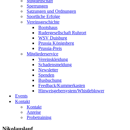
Mitgliedschaft
Sperrungen
Satzungen und Ordnungen
Sportliche Erfolge
Vereinsgeschichte
Bootshaus
Rudergesellschaft Ruhrort
WSV Duisburg
Prussia Königsberg
Prussia-Preis
Mitgliederservice
Vereinskleidung
Schadensmeldung
Newsletter
Spenden
Busbuchung
Feedback/Kummerkasten
Hinweisgebersystem/Whistleblower
Events
Kontakt
Kontakt
Anreise
Probetraining
Nikolauslauf