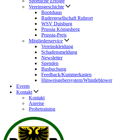
Sportliche Erfolge
Vereinsgeschichte
Bootshaus
Rudergesellschaft Ruhrort
WSV Duisburg
Prussia Königsberg
Prussia-Preis
Mitgliederservice
Vereinskleidung
Schadensmeldung
Newsletter
Spenden
Busbuchung
Feedback/Kummerkasten
Hinweisgebersystem/Whistleblower
Events
Kontakt
Kontakt
Anreise
Probetraining