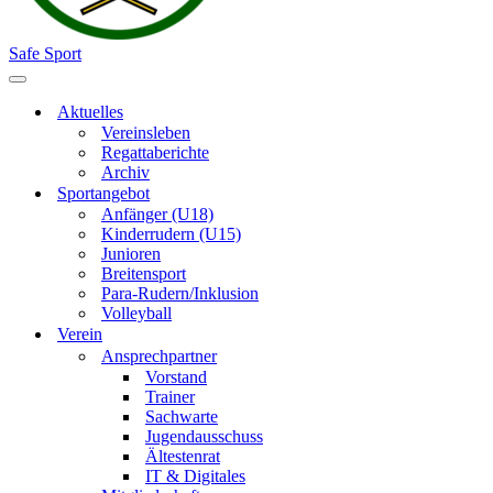
Safe Sport
Navigationsmenü
Aktuelles
Vereinsleben
Regattaberichte
Archiv
Sportangebot
Anfänger (U18)
Kinderrudern (U15)
Junioren
Breitensport
Para-Rudern/Inklusion
Volleyball
Verein
Ansprechpartner
Vorstand
Trainer
Sachwarte
Jugendausschuss
Ältestenrat
IT & Digitales