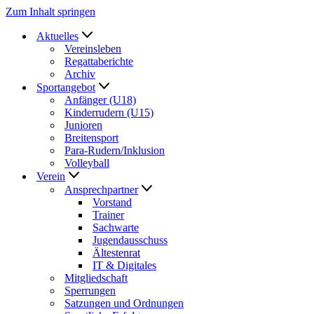
Zum Inhalt springen
Aktuelles
Vereinsleben
Regattaberichte
Archiv
Sportangebot
Anfänger (U18)
Kinderrudern (U15)
Junioren
Breitensport
Para-Rudern/Inklusion
Volleyball
Verein
Ansprechpartner
Vorstand
Trainer
Sachwarte
Jugendausschuss
Ältestenrat
IT & Digitales
Mitgliedschaft
Sperrungen
Satzungen und Ordnungen