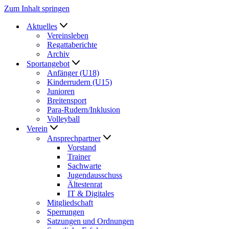
Zum Inhalt springen
Aktuelles
Vereinsleben
Regattaberichte
Archiv
Sportangebot
Anfänger (U18)
Kinderrudern (U15)
Junioren
Breitensport
Para-Rudern/Inklusion
Volleyball
Verein
Ansprechpartner
Vorstand
Trainer
Sachwarte
Jugendausschuss
Ältestenrat
IT & Digitales
Mitgliedschaft
Sperrungen
Satzungen und Ordnungen