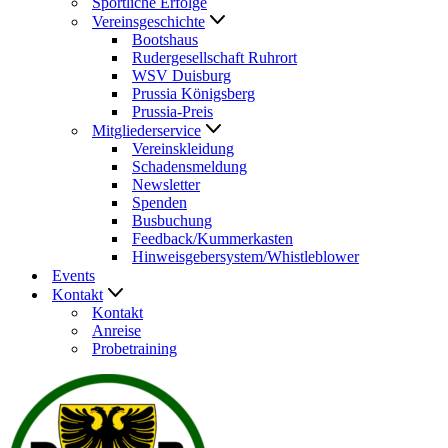
Sportliche Erfolge
Vereinsgeschichte
Bootshaus
Rudergesellschaft Ruhrort
WSV Duisburg
Prussia Königsberg
Prussia-Preis
Mitgliederservice
Vereinskleidung
Schadensmeldung
Newsletter
Spenden
Busbuchung
Feedback/Kummerkasten
Hinweisgebersystem/Whistleblower
Events
Kontakt
Kontakt
Anreise
Probetraining