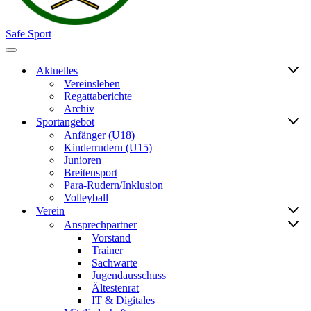
Safe Sport
Navigationsmenü
Aktuelles
Vereinsleben
Regattaberichte
Archiv
Sportangebot
Anfänger (U18)
Kinderrudern (U15)
Junioren
Breitensport
Para-Rudern/Inklusion
Volleyball
Verein
Ansprechpartner
Vorstand
Trainer
Sachwarte
Jugendausschuss
Ältestenrat
IT & Digitales