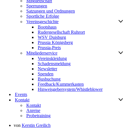
Mitgliedschaft
Sperrungen
Satzungen und Ordnungen
Sportliche Erfolge
Vereinsgeschichte
Bootshaus
Rudergesellschaft Ruhrort
WSV Duisburg
Prussia Königsberg
Prussia-Preis
Mitgliederservice
Vereinskleidung
Schadensmeldung
Newsletter
Spenden
Busbuchung
Feedback/Kummerkasten
Hinweisgebersystem/Whistleblower
Events
Kontakt
Kontakt
Anreise
Probetraining
von
Kerstin Greilich