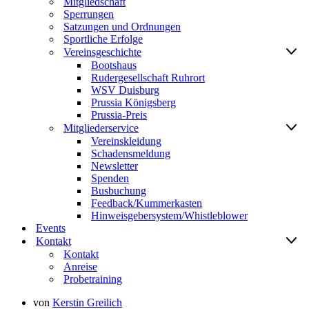
Mitgliedschaft
Sperrungen
Satzungen und Ordnungen
Sportliche Erfolge
Vereinsgeschichte
Bootshaus
Rudergesellschaft Ruhrort
WSV Duisburg
Prussia Königsberg
Prussia-Preis
Mitgliederservice
Vereinskleidung
Schadensmeldung
Newsletter
Spenden
Busbuchung
Feedback/Kummerkasten
Hinweisgebersystem/Whistleblower
Events
Kontakt
Kontakt
Anreise
Probetraining
von
Kerstin Greilich