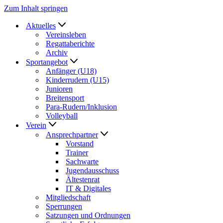
Zum Inhalt springen
Aktuelles
Vereinsleben
Regattaberichte
Archiv
Sportangebot
Anfänger (U18)
Kinderrudern (U15)
Junioren
Breitensport
Para-Rudern/Inklusion
Volleyball
Verein
Ansprechpartner
Vorstand
Trainer
Sachwarte
Jugendausschuss
Ältestenrat
IT & Digitales
Mitgliedschaft
Sperrungen
Satzungen und Ordnungen