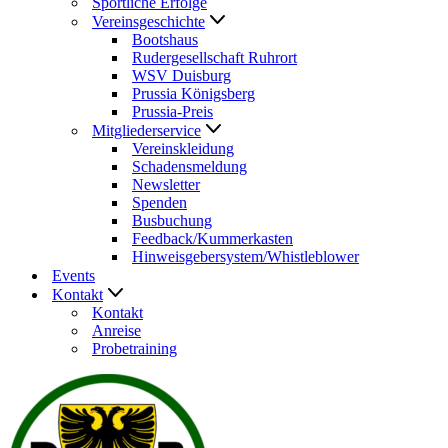
Sportliche Erfolge
Vereinsgeschichte
Bootshaus
Rudergesellschaft Ruhrort
WSV Duisburg
Prussia Königsberg
Prussia-Preis
Mitgliederservice
Vereinskleidung
Schadensmeldung
Newsletter
Spenden
Busbuchung
Feedback/Kummerkasten
Hinweisgebersystem/Whistleblower
Events
Kontakt
Kontakt
Anreise
Probetraining