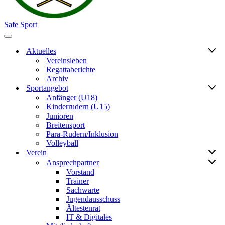
Safe Sport
Navigationsmenü
Aktuelles
Vereinsleben
Regattaberichte
Archiv
Sportangebot
Anfänger (U18)
Kinderrudern (U15)
Junioren
Breitensport
Para-Rudern/Inklusion
Volleyball
Verein
Ansprechpartner
Vorstand
Trainer
Sachwarte
Jugendausschuss
Ältestenrat
IT & Digitales