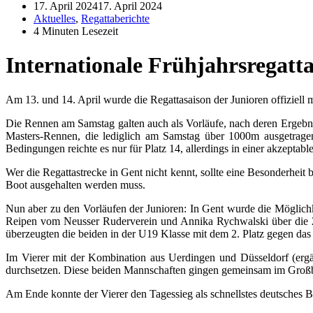
17. April 2024
17. April 2024
Aktuelles
,
Regattaberichte
4 Minuten Lesezeit
Internationale Frühjahrsregatt
Am 13. und 14. April wurde die Regattasaison der Junioren offiziell mi
Die Rennen am Samstag galten auch als Vorläufe, nach deren Ergebni
Masters-Rennen, die lediglich am Samstag über 1000m ausgetragen
Bedingungen reichte es nur für Platz 14, allerdings in einer akzeptabl
Wer die Regattastrecke in Gent nicht kennt, sollte eine Besonderheit
Boot ausgehalten werden muss.
Nun aber zu den Vorläufen der Junioren: In Gent wurde die Möglichke
Reipen vom Neusser Ruderverein und Annika Rychwalski über die 2
überzeugten die beiden in der U19 Klasse mit dem 2. Platz gegen das
Im Vierer mit der Kombination aus Uerdingen und Düsseldorf (erg
durchsetzen. Diese beiden Mannschaften gingen gemeinsam im Großb
Am Ende konnte der Vierer den Tagessieg als schnellstes deutsches 