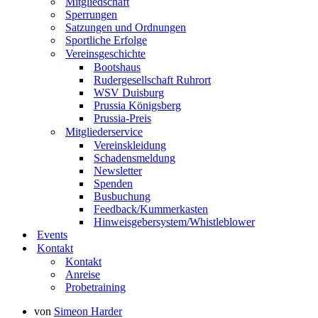
Mitgliedschaft
Sperrungen
Satzungen und Ordnungen
Sportliche Erfolge
Vereinsgeschichte
Bootshaus
Rudergesellschaft Ruhrort
WSV Duisburg
Prussia Königsberg
Prussia-Preis
Mitgliederservice
Vereinskleidung
Schadensmeldung
Newsletter
Spenden
Busbuchung
Feedback/Kummerkasten
Hinweisgebersystem/Whistleblower
Events
Kontakt
Kontakt
Anreise
Probetraining
von
Simeon Harder