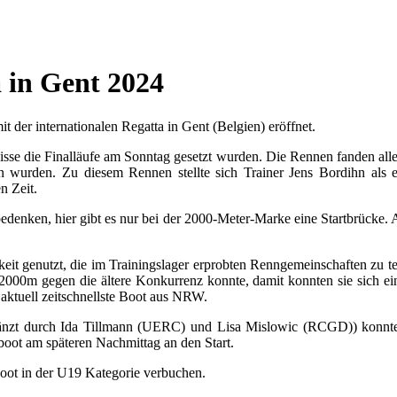
a in Gent 2024
t der internationalen Regatta in Gent (Belgien) eröffnet.
sse die Finalläufe am Sonntag gesetzt wurden. Die Rennen fanden alle 
 wurden. Zu diesem Rennen stellte sich Trainer Jens Bordihn als 
en Zeit.
 bedenken, hier gibt es nur bei der 2000-Meter-Marke eine Startbrücke. 
it genutzt, die im Trainingslager erprobten Renngemeinschaften zu te
000m gegen die ältere Konkurrenz konnte, damit konnten sie sich ei
 aktuell zeitschnellste Boot aus NRW.
änzt durch Ida Tillmann (UERC) und Lisa Mislowic (RCGD)) konnten
oot am späteren Nachmittag an den Start.
Boot in der U19 Kategorie verbuchen.