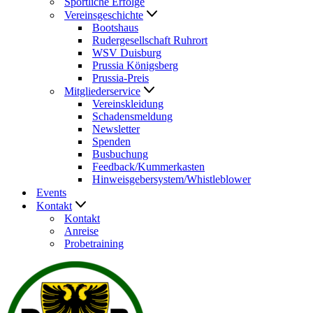
Sportliche Erfolge
Vereinsgeschichte
Bootshaus
Rudergesellschaft Ruhrort
WSV Duisburg
Prussia Königsberg
Prussia-Preis
Mitgliederservice
Vereinskleidung
Schadensmeldung
Newsletter
Spenden
Busbuchung
Feedback/Kummerkasten
Hinweisgebersystem/Whistleblower
Events
Kontakt
Kontakt
Anreise
Probetraining