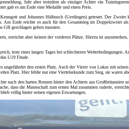
nmeldung, fuhr aber trotzdem als einziger Achter ein Trainingsrenn
chter gab es am Ende eine Medaille und einen Preis.
enngott und Johannes Hülbusch (Uerdingen) getestet. Der Zweier ko
 Am Ende reichte es auch für den Gesamtsieg im Doppelzweier als 
aus GB geschlagen geben mussten.
rn, erreichte aber keinen der vorderen Plätze. Hierzu ist anzumerken,
folgreich, trotz eines langen Tages bei schlechteren Wetterbedingunge
 das U19 Finale.
 ungefährdet den ersten Platz. Auch der Vierer von Lukas mit seinen
ten Platz. Hier fehlte nur eine Viertelsekunde zum Sieg, sie waren ab
chte nach den harten Rennen hinter den Achtern aus Großbritannien und
ache, dass die Mannschaft zum ersten Mal zusammen ruderte, erreichten
blieb völlig hinter seinen eigenen Erwartungen.