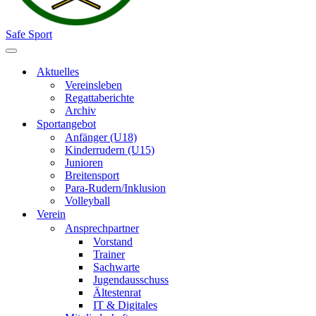
Safe Sport
Navigationsmenü
Aktuelles
Vereinsleben
Regattaberichte
Archiv
Sportangebot
Anfänger (U18)
Kinderrudern (U15)
Junioren
Breitensport
Para-Rudern/Inklusion
Volleyball
Verein
Ansprechpartner
Vorstand
Trainer
Sachwarte
Jugendausschuss
Ältestenrat
IT & Digitales