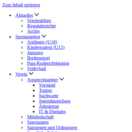
Zum Inhalt springen
Aktuelles
Vereinsleben
Regattaberichte
Archiv
Sportangebot
Anfänger (U18)
Kinderrudern (U15)
Junioren
Breitensport
Para-Rudern/Inklusion
Volleyball
Verein
Ansprechpartner
Vorstand
Trainer
Sachwarte
Jugendausschuss
Ältestenrat
IT & Digitales
Mitgliedschaft
Sperrungen
Satzungen und Ordnungen