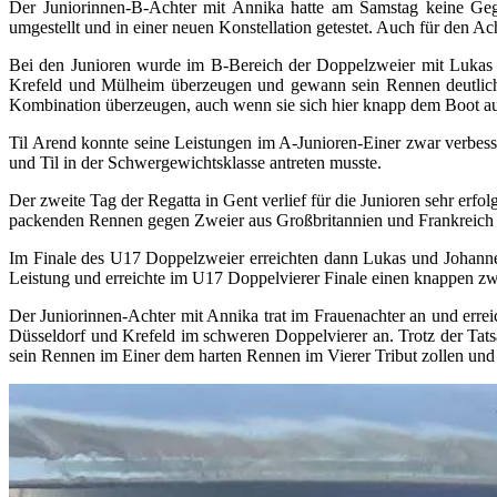
Der Juniorinnen-B-Achter mit Annika hatte am Samstag keine Gege
umgestellt und in einer neuen Konstellation getestet. Auch für den A
Bei den Junioren wurde im B-Bereich der Doppelzweier mit Lukas K
Krefeld und Mülheim überzeugen und gewann sein Rennen deutlich.
Kombination überzeugen, auch wenn sie sich hier knapp dem Boot 
Til Arend konnte seine Leistungen im A-Junioren-Einer zwar verbesse
und Til in der Schwergewichtsklasse antreten musste.
Der zweite Tag der Regatta in Gent verlief für die Junioren sehr er
packenden Rennen gegen Zweier aus Großbritannien und Frankreich
Im Finale des U17 Doppelzweier erreichten dann Lukas und Johannes
Leistung und erreichte im U17 Doppelvierer Finale einen knappen zwei
Der Juniorinnen-Achter mit Annika trat im Frauenachter an und errei
Düsseldorf und Krefeld im schweren Doppelvierer an. Trotz der Tats
sein Rennen im Einer dem harten Rennen im Vierer Tribut zollen und 