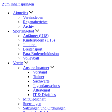
Zum Inhalt springen
Aktuelles
Vereinsleben
Regattaberichte
Archiv
Sportangebot
Anfänger (U18)
Kinderrudern (U15)
Junioren
Breitensport
Para-Rudern/Inklusion
Volleyball
Verein
Ansprechpartner
Vorstand
Trainer
Sachwarte
Jugendausschuss
Ältestenrat
IT & Digitales
Mitgliedschaft
Sperrungen
Satzungen und Ordnungen