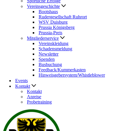
Sportliche Erfolge
Vereinsgeschichte
Bootshaus
Rudergesellschaft Ruhrort
WSV Duisburg
Prussia Königsberg
Prussia-Preis
Mitgliederservice
Vereinskleidung
Schadensmeldung
Newsletter
Spenden
Busbuchung
Feedback/Kummerkasten
Hinweisgebersystem/Whistleblower
Events
Kontakt
Kontakt
Anreise
Probetraining