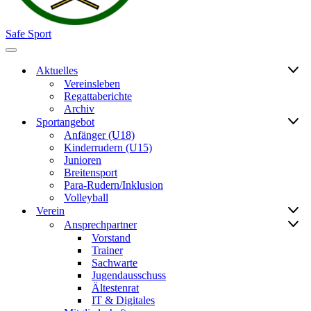
Safe Sport
Navigationsmenü
Aktuelles
Vereinsleben
Regattaberichte
Archiv
Sportangebot
Anfänger (U18)
Kinderrudern (U15)
Junioren
Breitensport
Para-Rudern/Inklusion
Volleyball
Verein
Ansprechpartner
Vorstand
Trainer
Sachwarte
Jugendausschuss
Ältestenrat
IT & Digitales