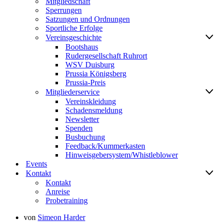
Mitgliedschaft
Sperrungen
Satzungen und Ordnungen
Sportliche Erfolge
Vereinsgeschichte
Bootshaus
Rudergesellschaft Ruhrort
WSV Duisburg
Prussia Königsberg
Prussia-Preis
Mitgliederservice
Vereinskleidung
Schadensmeldung
Newsletter
Spenden
Busbuchung
Feedback/Kummerkasten
Hinweisgebersystem/Whistleblower
Events
Kontakt
Kontakt
Anreise
Probetraining
von
Simeon Harder