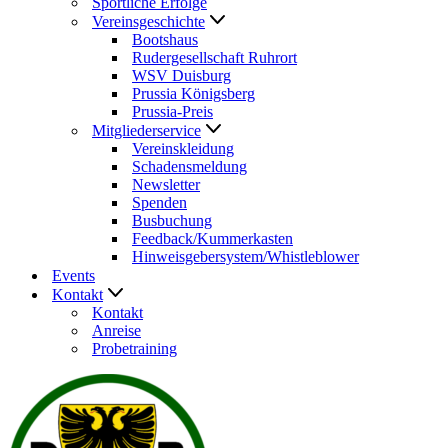
Sportliche Erfolge
Vereinsgeschichte
Bootshaus
Rudergesellschaft Ruhrort
WSV Duisburg
Prussia Königsberg
Prussia-Preis
Mitgliederservice
Vereinskleidung
Schadensmeldung
Newsletter
Spenden
Busbuchung
Feedback/Kummerkasten
Hinweisgebersystem/Whistleblower
Events
Kontakt
Kontakt
Anreise
Probetraining