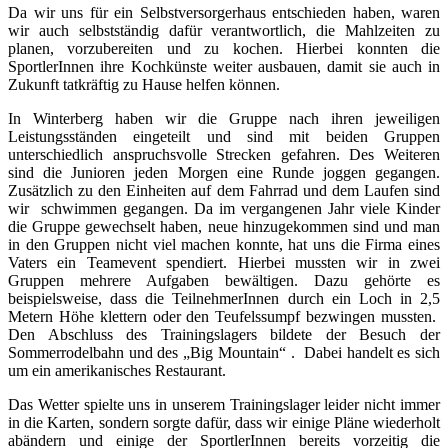
Da wir uns für ein Selbstversorgerhaus entschieden haben, waren
wir auch selbstständig dafür verantwortlich, die Mahlzeiten zu
planen, vorzubereiten und zu kochen. Hierbei konnten die
SportlerInnen ihre Kochkünste weiter ausbauen, damit sie auch in
Zukunft tatkräftig zu Hause helfen können.
In Winterberg haben wir die Gruppe nach ihren jeweiligen
Leistungsständen eingeteilt und sind mit beiden Gruppen
unterschiedlich anspruchsvolle Strecken gefahren. Des Weiteren
sind die Junioren jeden Morgen eine Runde joggen gegangen.
Zusätzlich zu den Einheiten auf dem Fahrrad und dem Laufen sind
wir schwimmen gegangen. Da im vergangenen Jahr viele Kinder
die Gruppe gewechselt haben, neue hinzugekommen sind und man
in den Gruppen nicht viel machen konnte, hat uns die Firma eines
Vaters ein Teamevent spendiert. Hierbei mussten wir in zwei
Gruppen mehrere Aufgaben bewältigen. Dazu gehörte es
beispielsweise, dass die TeilnehmerInnen durch ein Loch in 2,5
Metern Höhe klettern oder den Teufelssumpf bezwingen mussten.
Den Abschluss des Trainingslagers bildete der Besuch der
Sommerrodelbahn und des „Big Mountain“ . Dabei handelt es sich
um ein amerikanisches Restaurant.
Das Wetter spielte uns in unserem Trainingslager leider nicht immer
in die Karten, sondern sorgte dafür, dass wir einige Pläne wiederholt
abändern und einige der SportlerInnen bereits vorzeitig die