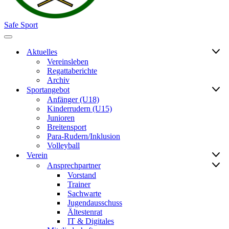
Safe Sport
Navigationsmenü
Aktuelles
Vereinsleben
Regattaberichte
Archiv
Sportangebot
Anfänger (U18)
Kinderrudern (U15)
Junioren
Breitensport
Para-Rudern/Inklusion
Volleyball
Verein
Ansprechpartner
Vorstand
Trainer
Sachwarte
Jugendausschuss
Ältestenrat
IT & Digitales