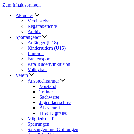
Zum Inhalt springen
Aktuelles
Vereinsleben
Regattaberichte
Archiv
Sportangebot
Anfänger (U18)
Kinderrudern (U15)
Junioren
Breitensport
Para-Rudern/Inklusion
Volleyball
Verein
Ansprechpartner
Vorstand
Trainer
Sachwarte
Jugendausschuss
Ältestenrat
IT & Digitales
Mitgliedschaft
Sperrungen
Satzungen und Ordnungen