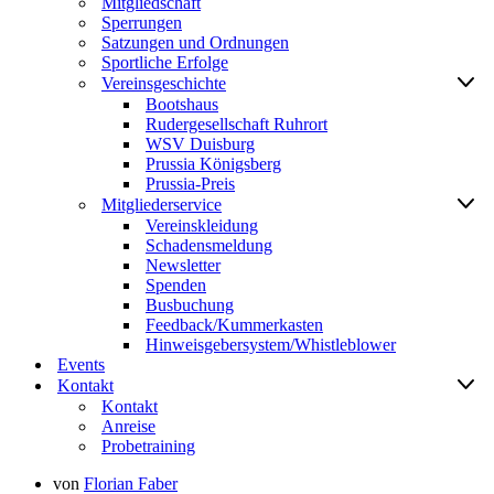
Mitgliedschaft
Sperrungen
Satzungen und Ordnungen
Sportliche Erfolge
Vereinsgeschichte
Bootshaus
Rudergesellschaft Ruhrort
WSV Duisburg
Prussia Königsberg
Prussia-Preis
Mitgliederservice
Vereinskleidung
Schadensmeldung
Newsletter
Spenden
Busbuchung
Feedback/Kummerkasten
Hinweisgebersystem/Whistleblower
Events
Kontakt
Kontakt
Anreise
Probetraining
von
Florian Faber