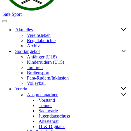
Safe Sport
Navigationsmenü
Aktuelles
Vereinsleben
Regattaberichte
Archiv
Sportangebot
Anfänger (U18)
Kinderrudern (U15)
Junioren
Breitensport
Para-Rudern/Inklusion
Volleyball
Verein
Ansprechpartner
Vorstand
Trainer
Sachwarte
Jugendausschuss
Ältestenrat
IT & Digitales