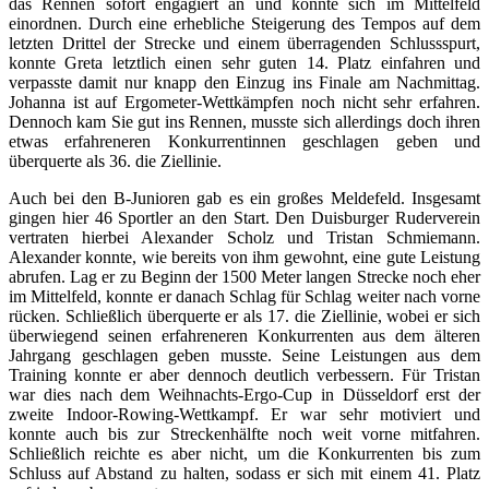
das Rennen sofort engagiert an und konnte sich im Mittelfeld
einordnen. Durch eine erhebliche Steigerung des Tempos auf dem
letzten Drittel der Strecke und einem überragenden Schlussspurt,
konnte Greta letztlich einen sehr guten 14. Platz einfahren und
verpasste damit nur knapp den Einzug ins Finale am Nachmittag.
Johanna ist auf Ergometer-Wettkämpfen noch nicht sehr erfahren.
Dennoch kam Sie gut ins Rennen, musste sich allerdings doch ihren
etwas erfahreneren Konkurrentinnen geschlagen geben und
überquerte als 36. die Ziellinie.
Auch bei den B-Junioren gab es ein großes Meldefeld. Insgesamt
gingen hier 46 Sportler an den Start. Den Duisburger Ruderverein
vertraten hierbei Alexander Scholz und Tristan Schmiemann.
Alexander konnte, wie bereits von ihm gewohnt, eine gute Leistung
abrufen. Lag er zu Beginn der 1500 Meter langen Strecke noch eher
im Mittelfeld, konnte er danach Schlag für Schlag weiter nach vorne
rücken. Schließlich überquerte er als 17. die Ziellinie, wobei er sich
überwiegend seinen erfahreneren Konkurrenten aus dem älteren
Jahrgang geschlagen geben musste. Seine Leistungen aus dem
Training konnte er aber dennoch deutlich verbessern. Für Tristan
war dies nach dem Weihnachts-Ergo-Cup in Düsseldorf erst der
zweite Indoor-Rowing-Wettkampf. Er war sehr motiviert und
konnte auch bis zur Streckenhälfte noch weit vorne mitfahren.
Schließlich reichte es aber nicht, um die Konkurrenten bis zum
Schluss auf Abstand zu halten, sodass er sich mit einem 41. Platz