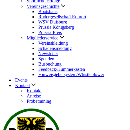
Sportliche Erfolge
Vereinsgeschichte
Bootshaus
Rudergesellschaft Ruhrort
WSV Duisburg
Prussia Königsberg
Prussia-Preis
Mitgliederservice
Vereinskleidung
Schadensmeldung
Newsletter
Spenden
Busbuchung
Feedback/Kummerkasten
Hinweisgebersystem/Whistleblower
Events
Kontakt
Kontakt
Anreise
Probetraining