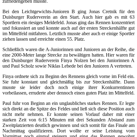
zufriedengeben musste.
Bei den Leichtgewichts-Junioren B ging Jonas Cretnik für den
Duisburger Ruderverein an den Start. Auch hier gab es mit 63
Sportlern ein riesiges Meldefeld. Jonas ging das Rennen konzentriert
und fokussiert an und konnte auch auf der ersten Streckenhälfte gut
im Mittelfeld mitfahren. Letztlich musste aber auch er einige Sportler
ziehen lassen und erreichte einen 55. Platz.
Schließlich waren die A-Juniorinnen und Junioren an der Reihe, die
eine 2000-Meter lange Strecke zu bewältigen hatten. Hier waren für
den Duisburger Ruderverein Finya Nolzen bei den Juniorinnen A
und Paul Scholz sowie Niklas Lebede bei den Junioren A vertreten.
Finya ordnete sich zu Beginn des Rennens gleich vorne im Feld ein.
Sie fuhr konstant und gleichmäßig bis zur Streckenhälfte. Dann
musste sie leider doch noch einige ihrer Konkurrentinnen
vorbeilassen, erruderte aber dennoch einen guten Platz im Mittelfeld.
Paul fuhr von Beginn an ein unglaubliches starkes Rennen. Er legte
sich direkt an die Spitze des Feldes und ließ sich diese Position auch
nicht mehr nehmen. Er konnte seinen Vorlauf daher mit einer
starken Zeit von 6:15 Minuten mit drei Sekunden Abstand zum
Zweitplatzierten deutlich gewinnen und sich somit für das Finale am
Nachmittag qualifizieren. Dort wollte er seine Leistung vom
Vormittag noch einmal steigern und ging das Rennen gewohnt