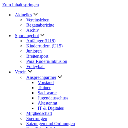
Zum Inhalt springen
Aktuelles
Vereinsleben
Regattaberichte
Archiv
Sportangebot
Anfänger (U18)
Kinderrudern (U15)
Junioren
Breitensport
Para-Rudern/Inklusion
Volleyball
Verein
Ansprechpartner
Vorstand
Trainer
Sachwarte
Jugendausschuss
Ältestenrat
IT & Digitales
Mitgliedschaft
Sperrungen
Satzungen und Ordnungen