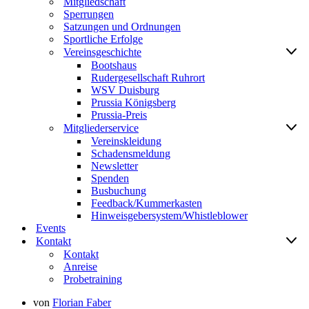
Mitgliedschaft
Sperrungen
Satzungen und Ordnungen
Sportliche Erfolge
Vereinsgeschichte
Bootshaus
Rudergesellschaft Ruhrort
WSV Duisburg
Prussia Königsberg
Prussia-Preis
Mitgliederservice
Vereinskleidung
Schadensmeldung
Newsletter
Spenden
Busbuchung
Feedback/Kummerkasten
Hinweisgebersystem/Whistleblower
Events
Kontakt
Kontakt
Anreise
Probetraining
von
Florian Faber