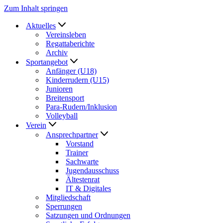
Zum Inhalt springen
Aktuelles
Vereinsleben
Regattaberichte
Archiv
Sportangebot
Anfänger (U18)
Kinderrudern (U15)
Junioren
Breitensport
Para-Rudern/Inklusion
Volleyball
Verein
Ansprechpartner
Vorstand
Trainer
Sachwarte
Jugendausschuss
Ältestenrat
IT & Digitales
Mitgliedschaft
Sperrungen
Satzungen und Ordnungen