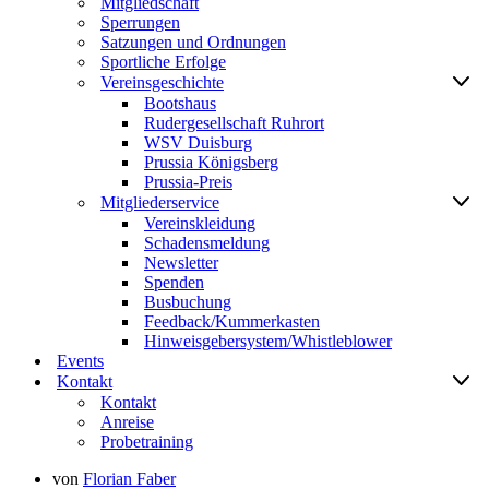
Mitgliedschaft
Sperrungen
Satzungen und Ordnungen
Sportliche Erfolge
Vereinsgeschichte
Bootshaus
Rudergesellschaft Ruhrort
WSV Duisburg
Prussia Königsberg
Prussia-Preis
Mitgliederservice
Vereinskleidung
Schadensmeldung
Newsletter
Spenden
Busbuchung
Feedback/Kummerkasten
Hinweisgebersystem/Whistleblower
Events
Kontakt
Kontakt
Anreise
Probetraining
von
Florian Faber