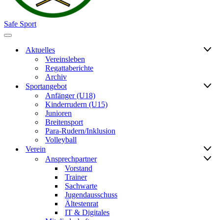
Safe Sport
Navigationsmenü
Aktuelles
Vereinsleben
Regattaberichte
Archiv
Sportangebot
Anfänger (U18)
Kinderrudern (U15)
Junioren
Breitensport
Para-Rudern/Inklusion
Volleyball
Verein
Ansprechpartner
Vorstand
Trainer
Sachwarte
Jugendausschuss
Ältestenrat
IT & Digitales