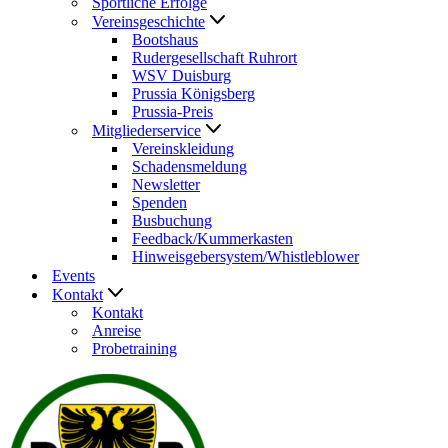
Sportliche Erfolge
Vereinsgeschichte
Bootshaus
Rudergesellschaft Ruhrort
WSV Duisburg
Prussia Königsberg
Prussia-Preis
Mitgliederservice
Vereinskleidung
Schadensmeldung
Newsletter
Spenden
Busbuchung
Feedback/Kummerkasten
Hinweisgebersystem/Whistleblower
Events
Kontakt
Kontakt
Anreise
Probetraining