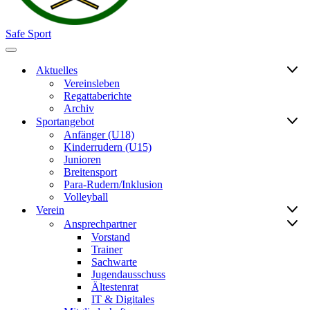
Safe Sport
Navigationsmenü
Aktuelles
Vereinsleben
Regattaberichte
Archiv
Sportangebot
Anfänger (U18)
Kinderrudern (U15)
Junioren
Breitensport
Para-Rudern/Inklusion
Volleyball
Verein
Ansprechpartner
Vorstand
Trainer
Sachwarte
Jugendausschuss
Ältestenrat
IT & Digitales