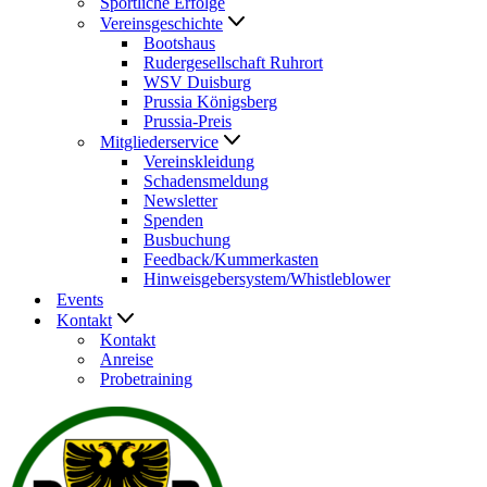
Sportliche Erfolge
Vereinsgeschichte
Bootshaus
Rudergesellschaft Ruhrort
WSV Duisburg
Prussia Königsberg
Prussia-Preis
Mitgliederservice
Vereinskleidung
Schadensmeldung
Newsletter
Spenden
Busbuchung
Feedback/Kummerkasten
Hinweisgebersystem/Whistleblower
Events
Kontakt
Kontakt
Anreise
Probetraining