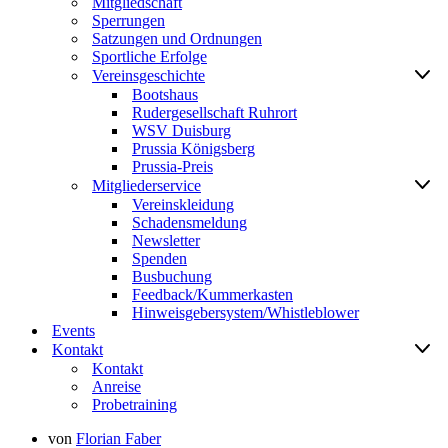
Mitgliedschaft
Sperrungen
Satzungen und Ordnungen
Sportliche Erfolge
Vereinsgeschichte
Bootshaus
Rudergesellschaft Ruhrort
WSV Duisburg
Prussia Königsberg
Prussia-Preis
Mitgliederservice
Vereinskleidung
Schadensmeldung
Newsletter
Spenden
Busbuchung
Feedback/Kummerkasten
Hinweisgebersystem/Whistleblower
Events
Kontakt
Kontakt
Anreise
Probetraining
von
Florian Faber