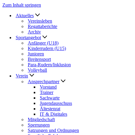
Zum Inhalt springen
Aktuelles
Vereinsleben
Regattaberichte
Archiv
Sportangebot
Anfänger (U18)
Kinderrudern (U15)
Junioren
Breitensport
Para-Rudern/Inklusion
Volleyball
Verein
Ansprechpartner
Vorstand
Trainer
Sachwarte
Jugendausschuss
Ältestenrat
IT & Digitales
Mitgliedschaft
Sperrungen
Satzungen und Ordnungen