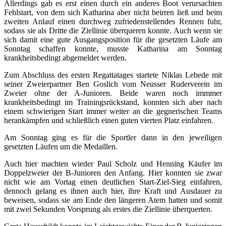
Allerdings gab es erst einen durch ein anderes Boot verursachten
Fehlstart, von dem sich Katharina aber nicht beirren ließ und beim
zweiten Anlauf einen durchweg zufriedenstellendes Rennen fuhr,
sodass sie als Dritte die Ziellinie überqueren konnte. Auch wenn sie
sich damit eine gute Ausgangsposition für die gesetzten Läufe am
Sonntag schaffen konnte, musste Katharina am Sonntag
krankheitsbedingt abgemeldet werden.
Zum Abschluss des ersten Regattatages startete Niklas Lebede mit
seiner Zweierpartner Ben Goslich vom Neusser Ruderverein im
Zweier ohne der A-Junioren. Beide waren noch immmer
krankheitsbedingt im Trainingsrückstand, konnten sich aber nach
einem schwierigen Start immer weiter an die gegnerischen Teams
herankämpfen und schließlich einen guten vierten Platz einfahren.
Am Sonntag ging es für die Sportler dann in den jeweiligen
gesetzten Läufen um die Medaillen.
Auch hier machten wieder Paul Scholz und Henning Käufer im
Doppelzweier der B-Junioren den Anfang. Hier konnten sie zwar
nicht wie am Vortag einen deutlichen Start-Ziel-Sieg einfahren,
dennoch gelang es ihnen auch hier, ihre Kraft und Ausdauer zu
beweisen, sodass sie am Ende den längeren Atem hatten und somit
mit zwei Sekunden Vorsprung als erstes die Ziellinie überquerten.