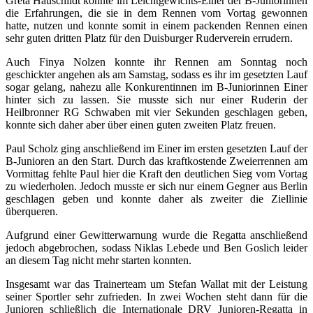
Greta Hauschildt konnte im Leichtgewichts-Einer der B-Juniorinnen
die Erfahrungen, die sie in dem Rennen vom Vortag gewonnen
hatte, nutzen und konnte somit in einem packenden Rennen einen
sehr guten dritten Platz für den Duisburger Ruderverein errudern.
Auch Finya Nolzen konnte ihr Rennen am Sonntag noch
geschickter angehen als am Samstag, sodass es ihr im gesetzten Lauf
sogar gelang, nahezu alle Konkurentinnen im B-Juniorinnen Einer
hinter sich zu lassen. Sie musste sich nur einer Ruderin der
Heilbronner RG Schwaben mit vier Sekunden geschlagen geben,
konnte sich daher aber über einen guten zweiten Platz freuen.
Paul Scholz ging anschließend im Einer im ersten gesetzten Lauf der
B-Junioren an den Start. Durch das kraftkostende Zweierrennen am
Vormittag fehlte Paul hier die Kraft den deutlichen Sieg vom Vortag
zu wiederholen. Jedoch musste er sich nur einem Gegner aus Berlin
geschlagen geben und konnte daher als zweiter die Ziellinie
überqueren.
Aufgrund einer Gewitterwarnung wurde die Regatta anschließend
jedoch abgebrochen, sodass Niklas Lebede und Ben Goslich leider
an diesem Tag nicht mehr starten konnten.
Insgesamt war das Trainerteam um Stefan Wallat mit der Leistung
seiner Sportler sehr zufrieden. In zwei Wochen steht dann für die
Junioren schließlich die Internationale DRV Junioren-Regatta in