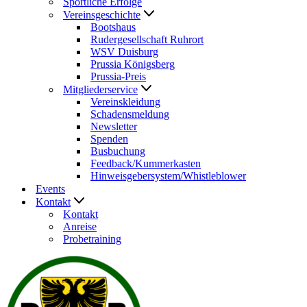
Sportliche Erfolge
Vereinsgeschichte
Bootshaus
Rudergesellschaft Ruhrort
WSV Duisburg
Prussia Königsberg
Prussia-Preis
Mitgliederservice
Vereinskleidung
Schadensmeldung
Newsletter
Spenden
Busbuchung
Feedback/Kummerkasten
Hinweisgebersystem/Whistleblower
Events
Kontakt
Kontakt
Anreise
Probetraining