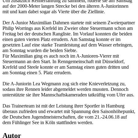
Um zusätzlich Rennerfahrung zu sammeln, ruderte sie am Samstag
auf der 2000-Meter langen Strecke bei den älteren A-Juniorinnen
mit und kam dabei sogar als Vierte über die Ziellinie.
Der A-Junior Maximilian Dahmen startete mit seinem Zweierpartner
Philip Worrings aus Krefeld im Zweier ohne Steuermann schon am
Freitag bei der deutschen Rangliste. Im Vorlauf konnten die beiden
einen guten vierten Platz errudern. Am Samstag konnte er im
gesetzten Lauf eine starke Teamleistung auf dem Wasser erbringen,
am Sonntag wurden die beiden Siebte.
Für Maximilian ging es auch noch im A-Junioren-Vierer mit
Steuermann an den Start. In Renngemeinschaft mit Düsseldorf,
Krefeld und Steele konnte er am Samstag einen guten dritten und
am Sonntag einen 5. Platz errudern.
Die A-Juniorin Lea Wegmann zog sich eine Knieverletzung zu,
sodass ihre Rennen leider abgemeldet werden mussten. Dennoch
unterstützte sie ihre Mannschaftskameraden tatkräftig vom Ufer aus.
Das Trainerteam ist mit der Leistung ihrer Sportler in Hamburg
überaus zufrieden und erwartet mit Spannung den Saisonhöhepunkt,
die Deutschen Jugendmeisterschaften, die vom 21.-24.06.18 auf
dem Fühlinger See in Köln stattfinden werden.
Autor