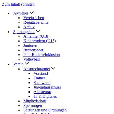
Zum Inhalt springen
Aktuelles
Vereinsleben
Regattaberichte
Archiv
Sportangebot
Anfänger (U18)
Kinderrudern (U15)
Junioren
Breitensport
Para-Rudern/Inklusion
Volleyball
Verein
Ansprechpartner
Vorstand
Trainer
Sachwarte
Jugendausschuss
Ältestenrat
IT & Digitales
Mitgliedschaft
Sperrungen
Satzungen und Ordnungen