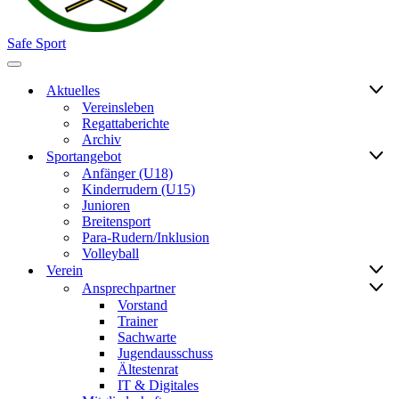
Safe Sport
Navigationsmenü
Aktuelles
Vereinsleben
Regattaberichte
Archiv
Sportangebot
Anfänger (U18)
Kinderrudern (U15)
Junioren
Breitensport
Para-Rudern/Inklusion
Volleyball
Verein
Ansprechpartner
Vorstand
Trainer
Sachwarte
Jugendausschuss
Ältestenrat
IT & Digitales