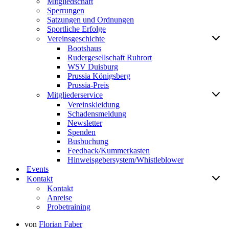
Mitgliedschaft
Sperrungen
Satzungen und Ordnungen
Sportliche Erfolge
Vereinsgeschichte
Bootshaus
Rudergesellschaft Ruhrort
WSV Duisburg
Prussia Königsberg
Prussia-Preis
Mitgliederservice
Vereinskleidung
Schadensmeldung
Newsletter
Spenden
Busbuchung
Feedback/Kummerkasten
Hinweisgebersystem/Whistleblower
Events
Kontakt
Kontakt
Anreise
Probetraining
von
Florian Faber