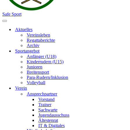
Safe Sport
Navigationsmenü
Aktuelles
Vereinsleben
Regattaberichte
Archiv
Sportangebot
Anfänger (U18)
Kinderrudern (U15)
Junioren
Breitensport
Para-Rudern/Inklusion
Volleyball
Verein
Ansprechpartner
Vorstand
Trainer
Sachwarte
Jugendausschuss
Ältestenrat
IT & Digitales