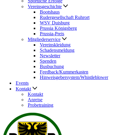
Sportliche Erfolge
Vereinsgeschichte
Bootshaus
Rudergesellschaft Ruhrort
WSV Duisburg
Prussia Königsberg
Prussia-Preis
Mitgliederservice
Vereinskleidung
Schadensmeldung
Newsletter
Spenden
Busbuchung
Feedback/Kummerkasten
Hinweisgebersystem/Whistleblower
Events
Kontakt
Kontakt
Anreise
Probetraining