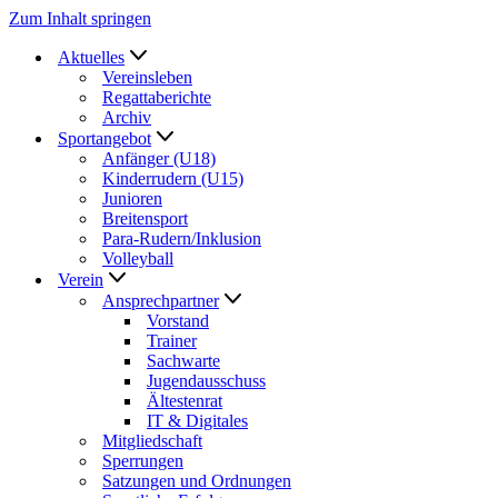
Zum Inhalt springen
Aktuelles
Vereinsleben
Regattaberichte
Archiv
Sportangebot
Anfänger (U18)
Kinderrudern (U15)
Junioren
Breitensport
Para-Rudern/Inklusion
Volleyball
Verein
Ansprechpartner
Vorstand
Trainer
Sachwarte
Jugendausschuss
Ältestenrat
IT & Digitales
Mitgliedschaft
Sperrungen
Satzungen und Ordnungen