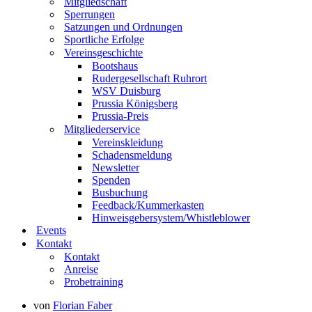
Mitgliedschaft
Sperrungen
Satzungen und Ordnungen
Sportliche Erfolge
Vereinsgeschichte
Bootshaus
Rudergesellschaft Ruhrort
WSV Duisburg
Prussia Königsberg
Prussia-Preis
Mitgliederservice
Vereinskleidung
Schadensmeldung
Newsletter
Spenden
Busbuchung
Feedback/Kummerkasten
Hinweisgebersystem/Whistleblower
Events
Kontakt
Kontakt
Anreise
Probetraining
von
Florian Faber