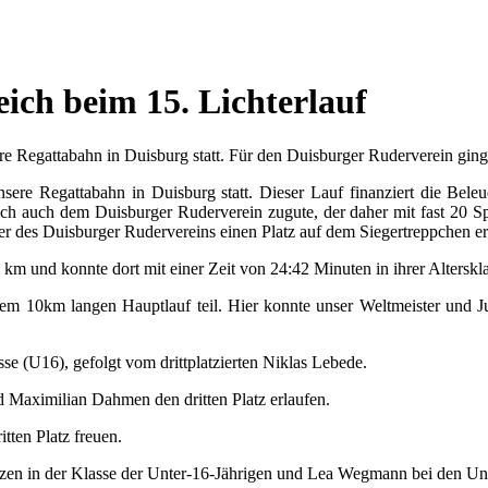
ich beim 15. Lichterlauf
 Regattabahn in Duisburg statt. Für den Duisburger Ruderverein gingen
ere Regattabahn in Duisburg statt. Dieser Lauf finanziert die Bele
h auch dem Duisburger Ruderverein zugute, der daher mit fast 20 Spor
er des Duisburger Rudervereins einen Platz auf dem Siegertreppchen er
km und konnte dort mit einer Zeit von 24:42 Minuten in ihrer Alterskla
 10km langen Hauptlauf teil. Hier konnte unser Weltmeister und Junio
se (U16), gefolgt vom drittplatzierten Niklas Lebede.
 Maximilian Dahmen den dritten Platz erlaufen.
tten Platz freuen.
lzen in der Klasse der Unter-16-Jährigen und Lea Wegmann bei den Unt