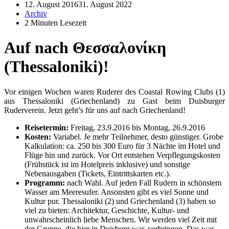
12. August 2016
31. August 2022
Archiv
2 Minuten Lesezeit
Auf nach Θεσσαλονίκη
(Thessaloniki)!
Vor einigen Wochen waren Ruderer des Coastal Rowing Clubs (1)
aus Thessaloniki (Griechenland) zu Gast beim Duisburger
Ruderverein. Jetzt geht’s für uns auf nach Griechenland!
Reisetermin:
Freitag, 23.9.2016 bis Montag, 26.9.2016
Kosten:
Variabel. Je mehr Teilnehmer, desto günstiger. Grobe
Kalkulation: ca. 250 bis 300 Euro für 3 Nächte im Hotel und
Flüge hin und zurück. Vor Ort entstehen Verpflegungskosten
(Frühstück ist im Hotelpreis inklusive) und sonstige
Nebenausgaben (Tickets, Eintrittskarten etc.).
Programm:
nach Wahl. Auf jeden Fall Rudern in schönstem
Wasser am Meeresufer. Ansonsten gibt es viel Sonne und
Kultur pur. Thessaloniki (2) und Griechenland (3) haben so
viel zu bieten: Architektur, Geschichte, Kultur- und
unwahrscheinlich liebe Menschen. Wir werden viel Zeit mit
der Gruppe, die hier in Duisburg war, verbringen. Das war