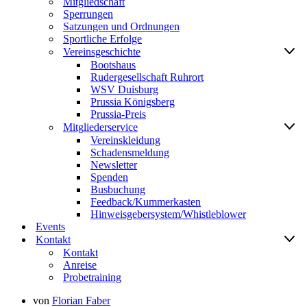
Mitgliedschaft
Sperrungen
Satzungen und Ordnungen
Sportliche Erfolge
Vereinsgeschichte
Bootshaus
Rudergesellschaft Ruhrort
WSV Duisburg
Prussia Königsberg
Prussia-Preis
Mitgliederservice
Vereinskleidung
Schadensmeldung
Newsletter
Spenden
Busbuchung
Feedback/Kummerkasten
Hinweisgebersystem/Whistleblower
Events
Kontakt
Kontakt
Anreise
Probetraining
von
Florian Faber