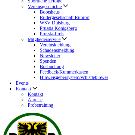
Sportliche Erfolge
Vereinsgeschichte
Bootshaus
Rudergesellschaft Ruhrort
WSV Duisburg
Prussia Königsberg
Prussia-Preis
Mitgliederservice
Vereinskleidung
Schadensmeldung
Newsletter
Spenden
Busbuchung
Feedback/Kummerkasten
Hinweisgebersystem/Whistleblower
Events
Kontakt
Kontakt
Anreise
Probetraining