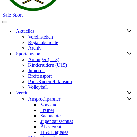
Safe Sport
Navigationsmenü
Aktuelles
Vereinsleben
Regattaberichte
Archiv
Sportangebot
Anfänger (U18)
Kinderrudern (U15)
Junioren
Breitensport
Para-Rudern/Inklusion
Volleyball
Verein
Ansprechpartner
Vorstand
Trainer
Sachwarte
Jugendausschuss
Ältestenrat
IT & Digitales