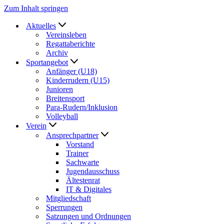
Zum Inhalt springen
Aktuelles
Vereinsleben
Regattaberichte
Archiv
Sportangebot
Anfänger (U18)
Kinderrudern (U15)
Junioren
Breitensport
Para-Rudern/Inklusion
Volleyball
Verein
Ansprechpartner
Vorstand
Trainer
Sachwarte
Jugendausschuss
Ältestenrat
IT & Digitales
Mitgliedschaft
Sperrungen
Satzungen und Ordnungen