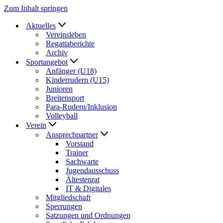
Zum Inhalt springen
Aktuelles
Vereinsleben
Regattaberichte
Archiv
Sportangebot
Anfänger (U18)
Kinderrudern (U15)
Junioren
Breitensport
Para-Rudern/Inklusion
Volleyball
Verein
Ansprechpartner
Vorstand
Trainer
Sachwarte
Jugendausschuss
Ältestenrat
IT & Digitales
Mitgliedschaft
Sperrungen
Satzungen und Ordnungen