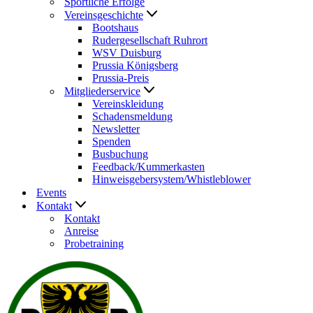
Sportliche Erfolge
Vereinsgeschichte
Bootshaus
Rudergesellschaft Ruhrort
WSV Duisburg
Prussia Königsberg
Prussia-Preis
Mitgliederservice
Vereinskleidung
Schadensmeldung
Newsletter
Spenden
Busbuchung
Feedback/Kummerkasten
Hinweisgebersystem/Whistleblower
Events
Kontakt
Kontakt
Anreise
Probetraining