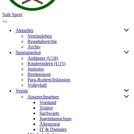
Safe Sport
Navigationsmenü
Aktuelles
Vereinsleben
Regattaberichte
Archiv
Sportangebot
Anfänger (U18)
Kinderrudern (U15)
Junioren
Breitensport
Para-Rudern/Inklusion
Volleyball
Verein
Ansprechpartner
Vorstand
Trainer
Sachwarte
Jugendausschuss
Ältestenrat
IT & Digitales