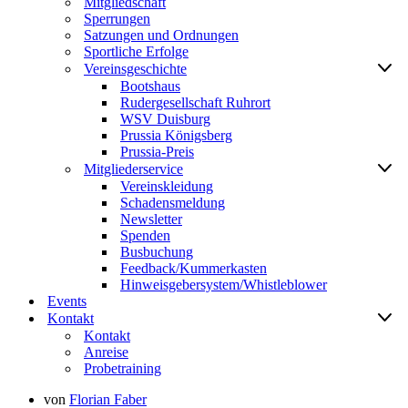
Mitgliedschaft
Sperrungen
Satzungen und Ordnungen
Sportliche Erfolge
Vereinsgeschichte
Bootshaus
Rudergesellschaft Ruhrort
WSV Duisburg
Prussia Königsberg
Prussia-Preis
Mitgliederservice
Vereinskleidung
Schadensmeldung
Newsletter
Spenden
Busbuchung
Feedback/Kummerkasten
Hinweisgebersystem/Whistleblower
Events
Kontakt
Kontakt
Anreise
Probetraining
von
Florian Faber