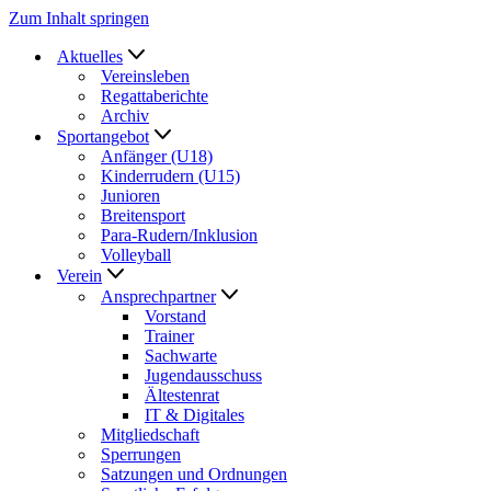
Zum Inhalt springen
Aktuelles
Vereinsleben
Regattaberichte
Archiv
Sportangebot
Anfänger (U18)
Kinderrudern (U15)
Junioren
Breitensport
Para-Rudern/Inklusion
Volleyball
Verein
Ansprechpartner
Vorstand
Trainer
Sachwarte
Jugendausschuss
Ältestenrat
IT & Digitales
Mitgliedschaft
Sperrungen
Satzungen und Ordnungen