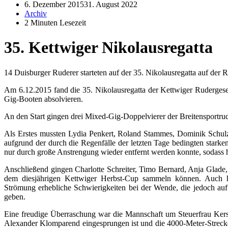
6. Dezember 2015
31. August 2022
Archiv
2 Minuten Lesezeit
35. Kettwiger Nikolausregatta
14 Duisburger Ruderer starteten auf der 35. Nikolausregatta auf der 
Am 6.12.2015 fand die 35. Nikolausregatta der Kettwiger Rudergese
Gig-Booten absolvieren.
An den Start gingen drei Mixed-Gig-Doppelvierer der Breitensportrud
Als Erstes mussten Lydia Penkert, Roland Stammes, Dominik Schulz,
aufgrund der durch die Regenfälle der letzten Tage bedingten sta
nur durch große Anstrengung wieder entfernt werden konnte, sodass hi
Anschließend gingen Charlotte Schreiter, Timo Bernard, Anja Glade, H
dem diesjährigen Kettwiger Herbst-Cup sammeln können. Auch hier
Strömung erhebliche Schwierigkeiten bei der Wende, die jedoch auf 
geben.
Eine freudige Überraschung war die Mannschaft um Steuerfrau Kers
Alexander Klomparend eingesprungen ist und die 4000-Meter-Strecke