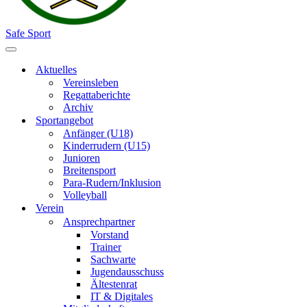
Safe Sport
Navigationsmenü
Aktuelles
Vereinsleben
Regattaberichte
Archiv
Sportangebot
Anfänger (U18)
Kinderrudern (U15)
Junioren
Breitensport
Para-Rudern/Inklusion
Volleyball
Verein
Ansprechpartner
Vorstand
Trainer
Sachwarte
Jugendausschuss
Ältestenrat
IT & Digitales