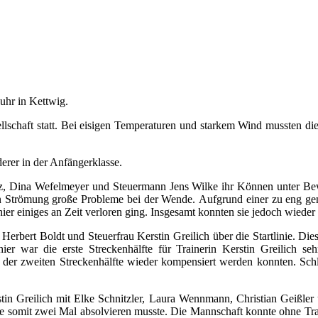
Ruhr in Kettwig.
llschaft statt. Bei eisigen Temperaturen und starkem Wind mussten di
erer in der Anfängerklasse.
 Dina Wefelmeyer und Steuermann Jens Wilke ihr Können unter Beweis 
rken Strömung große Probleme bei der Wende. Aufgrund einer zu eng 
er einiges an Zeit verloren ging. Insgesamt konnten sie jedoch wieder 
erbert Boldt und Steuerfrau Kerstin Greilich über die Startlinie. Die
 war die erste Streckenhälfte für Trainerin Kerstin Greilich sehr
der zweiten Streckenhälfte wieder kompensiert werden konnten. Schli
tin Greilich mit Elke Schnitzler, Laura Wennmann, Christian Geißler
 somit zwei Mal absolvieren musste. Die Mannschaft konnte ohne Trai