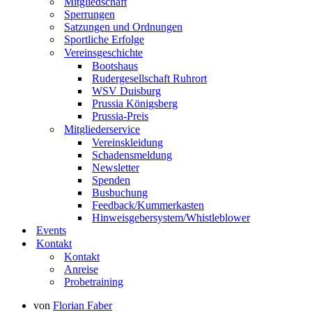
Mitgliedschaft
Sperrungen
Satzungen und Ordnungen
Sportliche Erfolge
Vereinsgeschichte
Bootshaus
Rudergesellschaft Ruhrort
WSV Duisburg
Prussia Königsberg
Prussia-Preis
Mitgliederservice
Vereinskleidung
Schadensmeldung
Newsletter
Spenden
Busbuchung
Feedback/Kummerkasten
Hinweisgebersystem/Whistleblower
Events
Kontakt
Kontakt
Anreise
Probetraining
von
Florian Faber