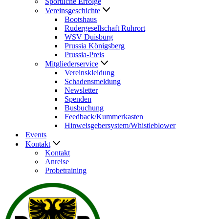
Sportliche Erfolge
Vereinsgeschichte
Bootshaus
Rudergesellschaft Ruhrort
WSV Duisburg
Prussia Königsberg
Prussia-Preis
Mitgliederservice
Vereinskleidung
Schadensmeldung
Newsletter
Spenden
Busbuchung
Feedback/Kummerkasten
Hinweisgebersystem/Whistleblower
Events
Kontakt
Kontakt
Anreise
Probetraining