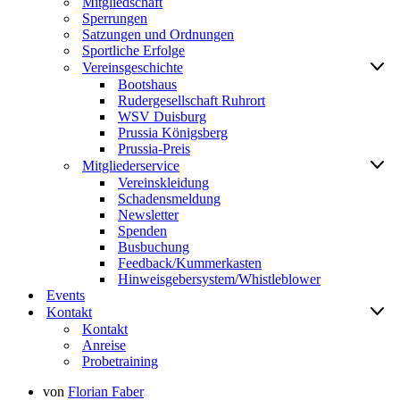
Mitgliedschaft
Sperrungen
Satzungen und Ordnungen
Sportliche Erfolge
Vereinsgeschichte
Bootshaus
Rudergesellschaft Ruhrort
WSV Duisburg
Prussia Königsberg
Prussia-Preis
Mitgliederservice
Vereinskleidung
Schadensmeldung
Newsletter
Spenden
Busbuchung
Feedback/Kummerkasten
Hinweisgebersystem/Whistleblower
Events
Kontakt
Kontakt
Anreise
Probetraining
von
Florian Faber