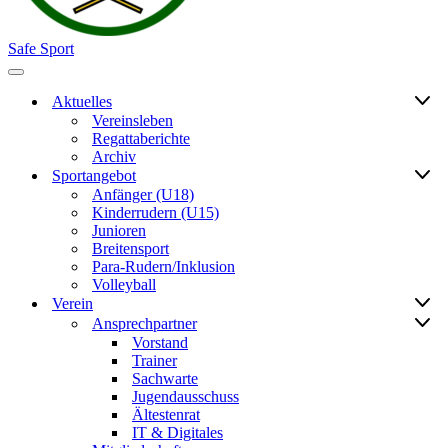
Safe Sport
Navigationsmenü
Aktuelles
Vereinsleben
Regattaberichte
Archiv
Sportangebot
Anfänger (U18)
Kinderrudern (U15)
Junioren
Breitensport
Para-Rudern/Inklusion
Volleyball
Verein
Ansprechpartner
Vorstand
Trainer
Sachwarte
Jugendausschuss
Ältestenrat
IT & Digitales