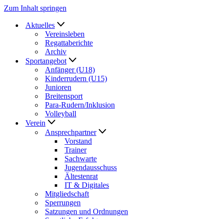
Zum Inhalt springen
Aktuelles
Vereinsleben
Regattaberichte
Archiv
Sportangebot
Anfänger (U18)
Kinderrudern (U15)
Junioren
Breitensport
Para-Rudern/Inklusion
Volleyball
Verein
Ansprechpartner
Vorstand
Trainer
Sachwarte
Jugendausschuss
Ältestenrat
IT & Digitales
Mitgliedschaft
Sperrungen
Satzungen und Ordnungen