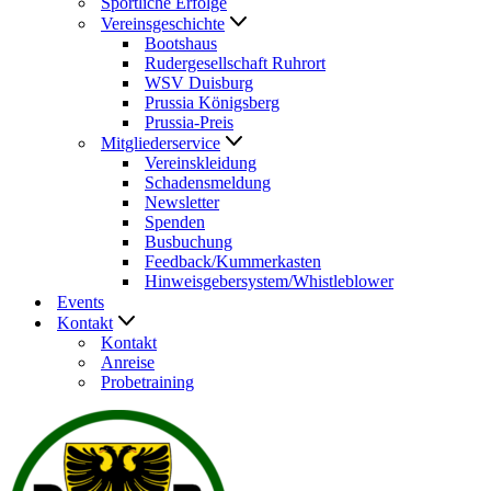
Sportliche Erfolge
Vereinsgeschichte
Bootshaus
Rudergesellschaft Ruhrort
WSV Duisburg
Prussia Königsberg
Prussia-Preis
Mitgliederservice
Vereinskleidung
Schadensmeldung
Newsletter
Spenden
Busbuchung
Feedback/Kummerkasten
Hinweisgebersystem/Whistleblower
Events
Kontakt
Kontakt
Anreise
Probetraining