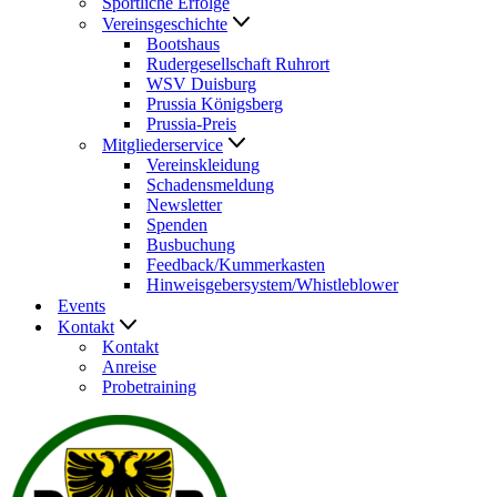
Sportliche Erfolge
Vereinsgeschichte
Bootshaus
Rudergesellschaft Ruhrort
WSV Duisburg
Prussia Königsberg
Prussia-Preis
Mitgliederservice
Vereinskleidung
Schadensmeldung
Newsletter
Spenden
Busbuchung
Feedback/Kummerkasten
Hinweisgebersystem/Whistleblower
Events
Kontakt
Kontakt
Anreise
Probetraining