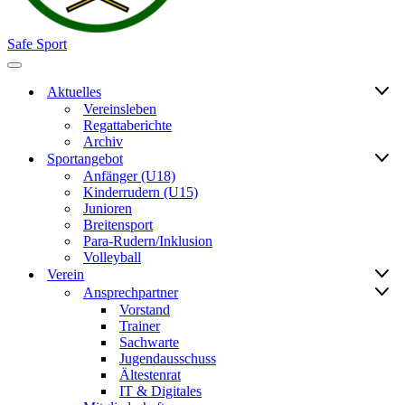
Safe Sport
Navigationsmenü
Aktuelles
Vereinsleben
Regattaberichte
Archiv
Sportangebot
Anfänger (U18)
Kinderrudern (U15)
Junioren
Breitensport
Para-Rudern/Inklusion
Volleyball
Verein
Ansprechpartner
Vorstand
Trainer
Sachwarte
Jugendausschuss
Ältestenrat
IT & Digitales