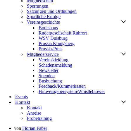
Mitgliedschaft
Sperrungen
Satzungen und Ordnungen
Sportliche Erfolge
Vereinsgeschichte
Bootshaus
Rudergesellschaft Ruhrort
WSV Duisburg
Prussia Königsberg
Prussia-Preis
Mitgliederservice
Vereinskleidung
Schadensmeldung
Newsletter
Spenden
Busbuchung
Feedback/Kummerkasten
Hinweisgebersystem/Whistleblower
Events
Kontakt
Kontakt
Anreise
Probetraining
von
Florian Faber