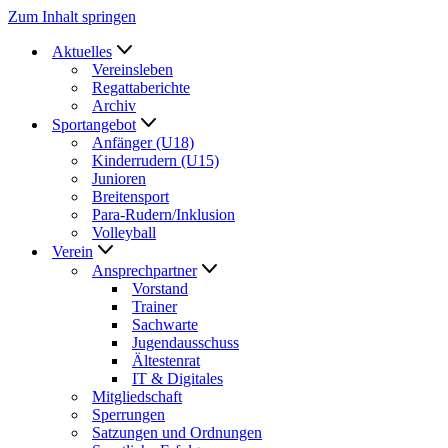
Zum Inhalt springen
Aktuelles
Vereinsleben
Regattaberichte
Archiv
Sportangebot
Anfänger (U18)
Kinderrudern (U15)
Junioren
Breitensport
Para-Rudern/Inklusion
Volleyball
Verein
Ansprechpartner
Vorstand
Trainer
Sachwarte
Jugendausschuss
Ältestenrat
IT & Digitales
Mitgliedschaft
Sperrungen
Satzungen und Ordnungen